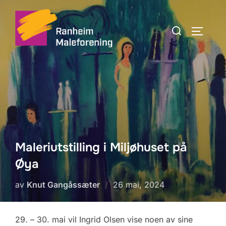
Skip
to
Search
TOGGLE
content
for:
Maleriutstilling i Miljøhuset på
Øya
Posted
av
Knut Gangåssæter
26 mai, 2024
on
29. – 30. mai vil Ingrid Olsen vise noen av sine