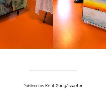
POST AUTHOR
Knut Gangåssæter
Publisert av