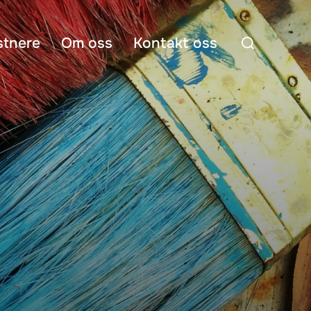
Search
stnere
Om oss
Kontakt oss
for: