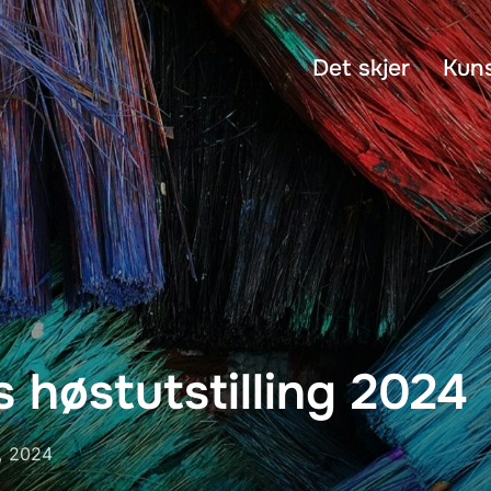
Det skjer
Kun
 høstutstilling 2024
l, 2024