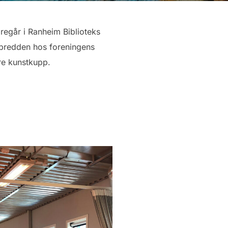
oregår i Ranheim Biblioteks
av bredden hos foreningens
rre kunstkupp.