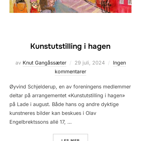
Kunstutstilling i hagen
Posted
av
Knut Gangåssæter
29 juli, 2024
Ingen
on
kommentarer
Øyvind Schjelderup, en av foreningens medlemmer
deltar på arrangementet «Kunstutstilling i hagen»
på Lade i august. Både hans og andre dyktige
kunstneres bilder kan beskues i Olav
Engelbrektssons allé 17, …
«KUNSTUTSTILLING I HAGEN
LES MER