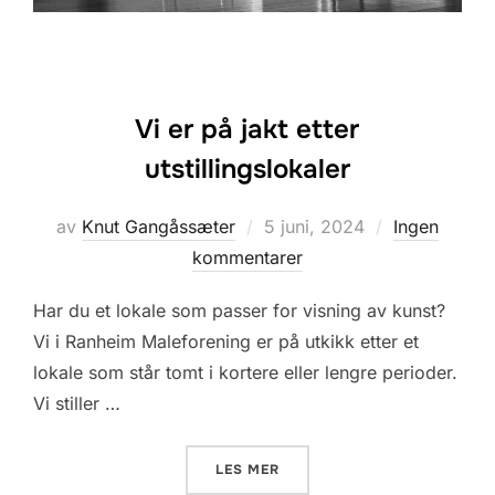
Vi er på jakt etter
utstillingslokaler
Posted
av
Knut Gangåssæter
5 juni, 2024
Ingen
on
kommentarer
Har du et lokale som passer for visning av kunst?
Vi i Ranheim Maleforening er på utkikk etter et
lokale som står tomt i kortere eller lengre perioder.
Vi stiller …
«VI ER PÅ JAKT ETTER UTS
LES MER