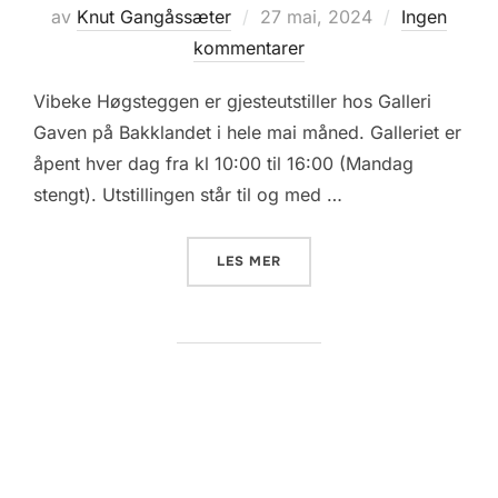
Posted
av
Knut Gangåssæter
27 mai, 2024
Ingen
on
kommentarer
Vibeke Høgsteggen er gjesteutstiller hos Galleri
Gaven på Bakklandet i hele mai måned. Galleriet er
åpent hver dag fra kl 10:00 til 16:00 (Mandag
stengt). Utstillingen står til og med …
«VIBEKE STILLER UT HOS G
LES MER
Sidepaginering