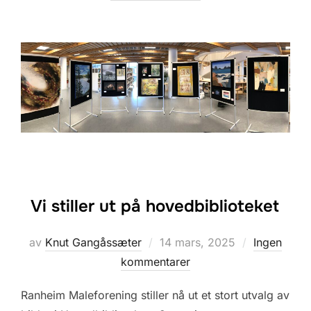
Vi stiller ut på hovedbiblioteket
Posted
av
Knut Gangåssæter
14 mars, 2025
Ingen
on
kommentarer
Ranheim Maleforening stiller nå ut et stort utvalg av