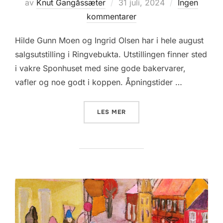
Posted
av
Knut Gangåssæter
31 juli, 2024
Ingen
on
kommentarer
Hilde Gunn Moen og Ingrid Olsen har i hele august
salgsutstilling i Ringvebukta. Utstillingen finner sted
i vakre Sponhuset med sine gode bakervarer,
vafler og noe godt i koppen. Åpningstider …
«INGRID OG HILDE GUNN P
LES MER