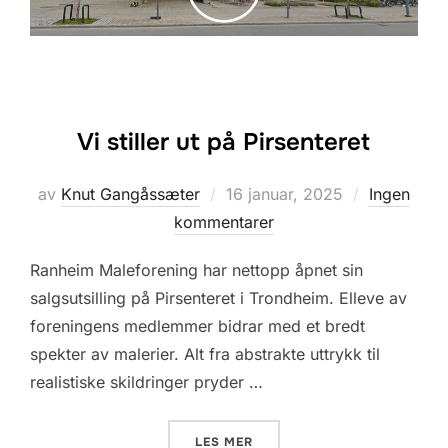
Vi stiller ut på Pirsenteret
Posted
av
Knut Gangåssæter
16 januar, 2025
Ingen
on
kommentarer
Ranheim Maleforening har nettopp åpnet sin
salgsutsilling på Pirsenteret i Trondheim. Elleve av
foreningens medlemmer bidrar med et bredt
spekter av malerier. Alt fra abstrakte uttrykk til
realistiske skildringer pryder …
«VI STILLER UT PÅ PIRSENT
LES MER