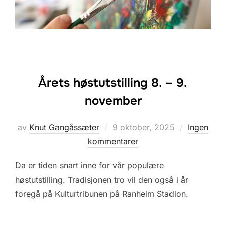
Årets høstutstilling 8. – 9.
november
Posted
av
Knut Gangåssæter
9 oktober, 2025
Ingen
on
kommentarer
Da er tiden snart inne for vår populære
høstutstilling. Tradisjonen tro vil den også i år
foregå på Kulturtribunen på Ranheim Stadion.