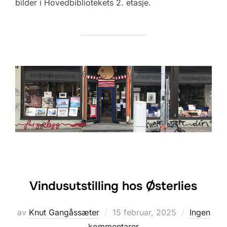
bilder i Hovedbibliotekets 2. etasje.
Vindusutstilling hos Østerlies
Posted
av
Knut Gangåssæter
15 februar, 2025
Ingen
on
kommentarer