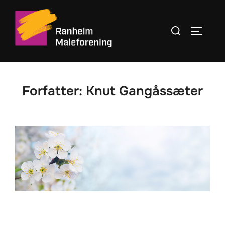
Skip
to
Search
TOGGLE
content
for:
Forfatter:
Knut Gangåssæter