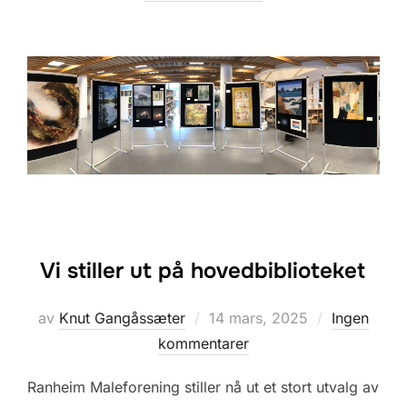
Vi stiller ut på hovedbiblioteket
Posted
av
Knut Gangåssæter
14 mars, 2025
Ingen
on
kommentarer
Ranheim Maleforening stiller nå ut et stort utvalg av