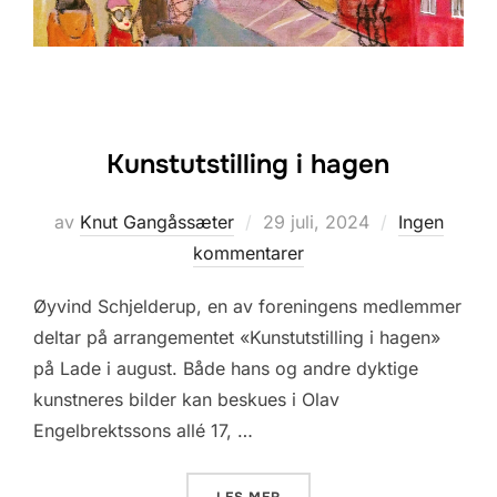
Kunstutstilling i hagen
Posted
av
Knut Gangåssæter
29 juli, 2024
Ingen
on
kommentarer
Øyvind Schjelderup, en av foreningens medlemmer
deltar på arrangementet «Kunstutstilling i hagen»
på Lade i august. Både hans og andre dyktige
kunstneres bilder kan beskues i Olav
Engelbrektssons allé 17, …
«KUNSTUTSTILLING I HAGEN