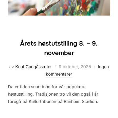
Årets høstutstilling 8. – 9.
november
Posted
av
Knut Gangåssæter
9 oktober, 2025
Ingen
on
kommentarer
Da er tiden snart inne for vår populære
høstutstilling. Tradisjonen tro vil den også i år
foregå på Kulturtribunen på Ranheim Stadion.