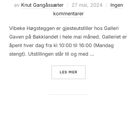
Posted
av
Knut Gangåssæter
27 mai, 2024
Ingen
on
kommentarer
Vibeke Høgsteggen er gjesteutstiller hos Galleri
Gaven på Bakklandet i hele mai måned. Galleriet er
åpent hver dag fra kl 10:00 til 16:00 (Mandag
stengt). Utstillingen står til og med …
«VIBEKE STILLER UT HOS G
LES MER
Sidepaginering