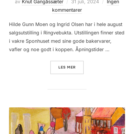
Posted
av
Knut Gangåssæter
31 juli, 2024
Ingen
on
kommentarer
Hilde Gunn Moen og Ingrid Olsen har i hele august
salgsutstilling i Ringvebukta. Utstillingen finner sted
i vakre Sponhuset med sine gode bakervarer,
vafler og noe godt i koppen. Åpningstider …
«INGRID OG HILDE GUNN P
LES MER