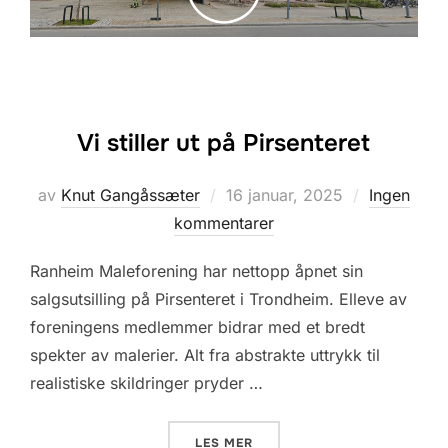
Vi stiller ut på Pirsenteret
Posted
av
Knut Gangåssæter
16 januar, 2025
Ingen
on
kommentarer
Ranheim Maleforening har nettopp åpnet sin
salgsutsilling på Pirsenteret i Trondheim. Elleve av
foreningens medlemmer bidrar med et bredt
spekter av malerier. Alt fra abstrakte uttrykk til
realistiske skildringer pryder …
«VI STILLER UT PÅ PIRSENT
LES MER