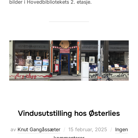
bilder i Hovedbibliotekets 2. etasje.
Vindusutstilling hos Østerlies
Posted
av
Knut Gangåssæter
15 februar, 2025
Ingen
on