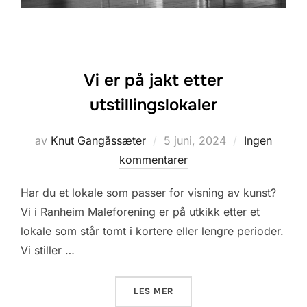
Vi er på jakt etter
utstillingslokaler
Posted
av
Knut Gangåssæter
5 juni, 2024
Ingen
on
kommentarer
Har du et lokale som passer for visning av kunst?
Vi i Ranheim Maleforening er på utkikk etter et
lokale som står tomt i kortere eller lengre perioder.
Vi stiller …
«VI ER PÅ JAKT ETTER UTS
LES MER