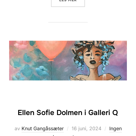
LES MER
Ellen Sofie Dolmen i Galleri Q
Posted
av
Knut Gangåssæter
16 juni, 2024
Ingen